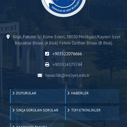
Köşk, Fakülte İçi Küme Evleri, 38030 Melikgazi/Kayseri İzzet
Bayraktar Binası (A Blok) Fehmi Özilhan Binası (B Blok)
+903522076666
+903524375744
havacilik@erciyes.edu.tr
DUYURULAR
HABERLER
SIKÇA SORULAN SORULAR
TÜM ETKİNLİKLER