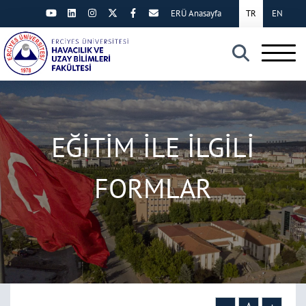
ERÜ Anasayfa
TR
EN
×
EĞİTİM İLE İLGİLİ
FORMLAR