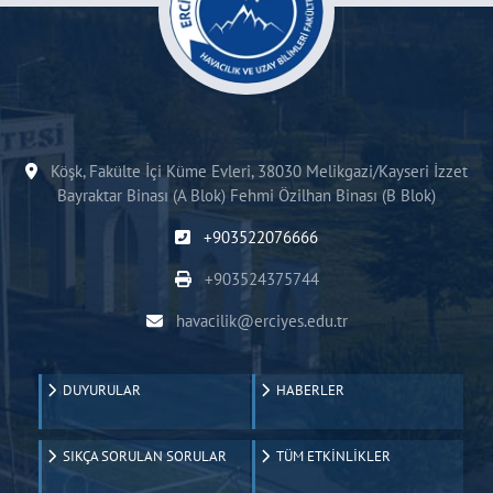
Köşk, Fakülte İçi Küme Evleri, 38030 Melikgazi/Kayseri İzzet
Bayraktar Binası (A Blok) Fehmi Özilhan Binası (B Blok)
+903522076666
+903524375744
havacilik@erciyes.edu.tr
DUYURULAR
HABERLER
SIKÇA SORULAN SORULAR
TÜM ETKİNLİKLER