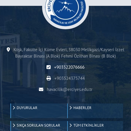
Köşk, Fakülte İçi Küme Evleri, 38030 Melikgazi/Kayseri İzzet
Bayraktar Binası (A Blok) Fehmi Özilhan Binası (B Blok)
+903522076666
+903524375744
havacilik@erciyes.edu.tr
DUYURULAR
HABERLER
SIKÇA SORULAN SORULAR
TÜM ETKİNLİKLER