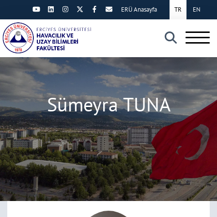
ERÜ Anasayfa
TR
EN
×
Sümeyra TUNA