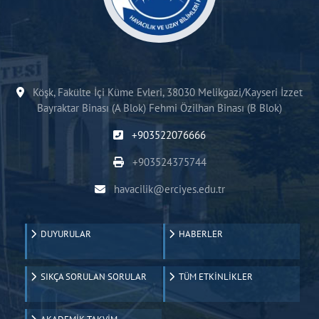
Köşk, Fakülte İçi Küme Evleri, 38030 Melikgazi/Kayseri İzzet
Bayraktar Binası (A Blok) Fehmi Özilhan Binası (B Blok)
+903522076666
+903524375744
havacilik@erciyes.edu.tr
DUYURULAR
HABERLER
SIKÇA SORULAN SORULAR
TÜM ETKİNLİKLER